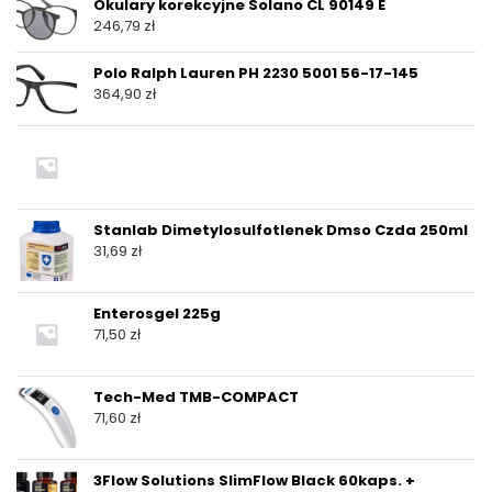
Okulary korekcyjne Solano CL 90149 E
246,79
zł
Polo Ralph Lauren PH 2230 5001 56-17-145
364,90
zł
Stanlab Dimetylosulfotlenek Dmso Czda 250ml
31,69
zł
Enterosgel 225g
71,50
zł
Tech-Med TMB-COMPACT
71,60
zł
3Flow Solutions SlimFlow Black 60kaps. +