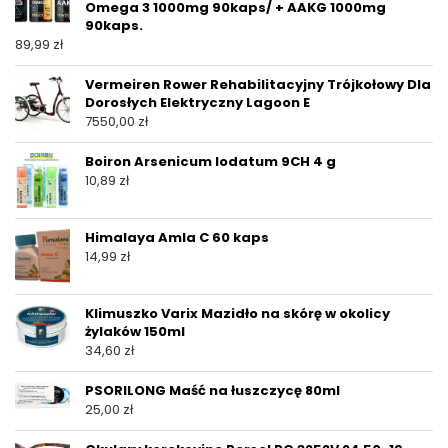
Omega 3 1000mg 90kaps/ + AAKG 1000mg
90kaps.
89,99
zł
Vermeiren Rower Rehabilitacyjny Trójkołowy Dla
Dorosłych Elektryczny Lagoon E
7550,00
zł
Boiron Arsenicum Iodatum 9CH 4 g
10,89
zł
Himalaya Amla C 60 kaps
14,99
zł
Klimuszko Varix Mazidło na skórę w okolicy
żylaków 150ml
34,60
zł
PSORILONG Maść na łuszczycę 80ml
25,00
zł