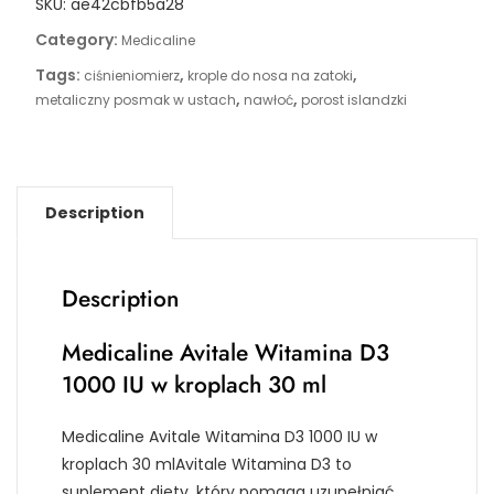
SKU:
ae42cbfb5a28
Category:
Medicaline
Tags:
,
,
ciśnieniomierz
krople do nosa na zatoki
,
,
metaliczny posmak w ustach
nawłoć
porost islandzki
Description
Description
Medicaline Avitale Witamina D3
1000 IU w kroplach 30 ml
Medicaline Avitale Witamina D3 1000 IU w
kroplach 30 mlAvitale Witamina D3 to
suplement diety, który pomaga uzupełniać