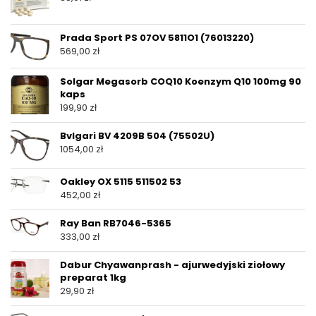
Prada Sport PS 07OV 5811O1 (76013220)
569,00
zł
Solgar Megasorb COQ10 Koenzym Q10 100mg 90
kaps
199,90
zł
Bvlgari BV 4209B 504 (75502U)
1054,00
zł
Oakley OX 5115 511502 53
452,00
zł
Ray Ban RB7046-5365
333,00
zł
Dabur Chyawanprash - ajurwedyjski ziołowy
preparat 1kg
29,90
zł