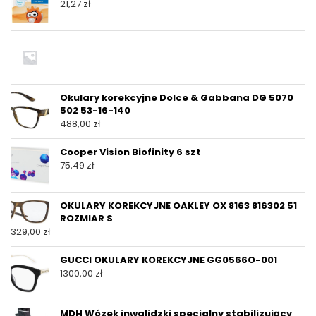
21,27
zł
Okulary korekcyjne Dolce & Gabbana DG 5070
502 53-16-140
488,00
zł
Cooper Vision Biofinity 6 szt
75,49
zł
OKULARY KOREKCYJNE OAKLEY OX 8163 816302 51
ROZMIAR S
329,00
zł
GUCCI OKULARY KOREKCYJNE GG0566O-001
1300,00
zł
MDH Wózek inwalidzki specjalny stabilizujący