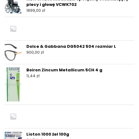
plecy i głowę VCWK702
1899,00
zł
Dolce & Gabbana DG5042 504 rozmiar L
900,00
zł
Boiron Zincum Metallicum 5CH 4 g
11,44
zł
Lioton 1000 żel 100g