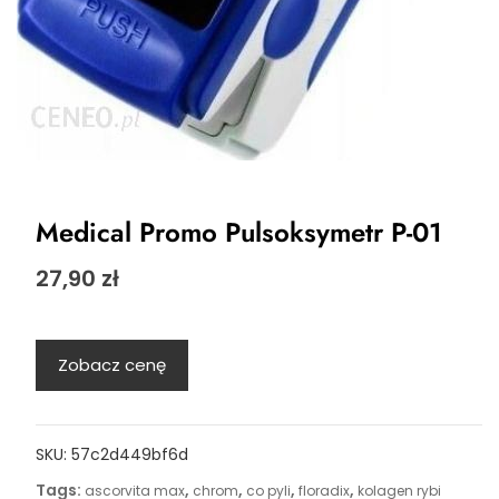
Medical Promo Pulsoksymetr P-01
27,90
zł
Zobacz cenę
SKU:
57c2d449bf6d
Tags:
,
,
,
,
ascorvita max
chrom
co pyli
floradix
kolagen rybi