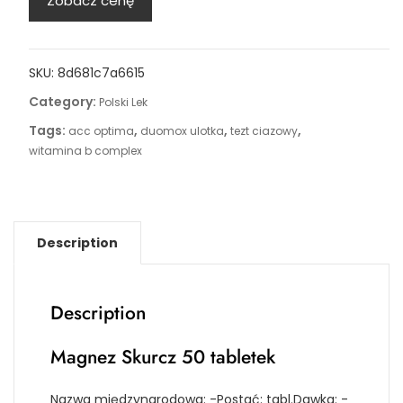
Zobacz cenę
SKU:
8d681c7a6615
Category:
Polski Lek
Tags:
,
,
,
acc optima
duomox ulotka
tezt ciazowy
witamina b complex
Description
Description
Magnez Skurcz 50 tabletek
Nazwa międzynarodowa: -Postać: tabl.Dawka: -