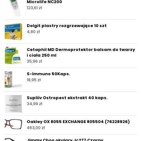
Microlife NC200
123,61
zł
Dolgit plastry rozgrzewające 10 szt
4,80
zł
Cetaphil MD Dermoprotektor balsam do twarzy
i ciała 250 ml
35,96
zł
S-Immuno 50Kaps.
18,95
zł
Supliiv Ostropest ekstrakt 40 kaps.
34,99
zł
Oakley OX 8055 EXCHANGE 805504 (76228926)
463,00
zł
Jimmy Choo okulary Jc277 Czarny