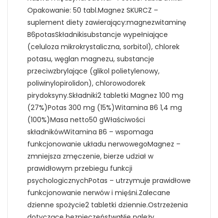
Opakowanie: 50 tabl.Magnez SKURCZ –
suplement diety zawierający:magnezwitaminę
B6potasSkładnikisubstancje wypełniające
(celuloza mikrokrystaliczna, sorbitol), chlorek
potasu, węglan magnezu, substancje
przeciwzbrylające (glikol polietylenowy,
poliwinylopirolidon), chlorowodorek
pirydoksyny.Składniki2 tabletki Magnez 100 mg
(27%)Potas 300 mg (15%)Witamina B6 1,4 mg
(100%)Masa netto50 gWłaściwości
składnikówWitamina B6 – wspomaga
funkcjonowanie układu nerwowegoMagnez –
zmniejsza zmęczenie, bierze udział w
prawidłowym przebiegu funkcji
psychologicznychPotas – utrzymuje prawidłowe
funkcjonowanie nerwów i mięśni.Zalecane
dzienne spożycie2 tabletki dziennie.Ostrzeżenia
dotyczące bezpieczeństwaNie należy