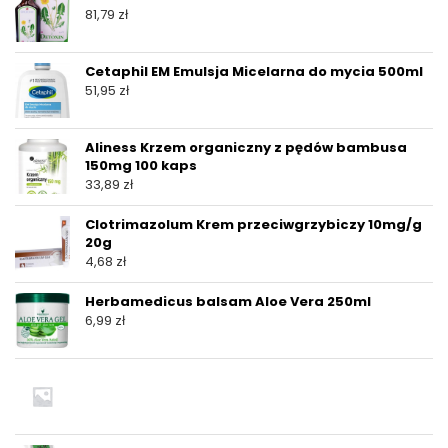
81,79
zł
Cetaphil EM Emulsja Micelarna do mycia 500ml
51,95
zł
Aliness Krzem organiczny z pędów bambusa
150mg 100 kaps
33,89
zł
Clotrimazolum Krem przeciwgrzybiczy 10mg/g
20g
4,68
zł
Herbamedicus balsam Aloe Vera 250ml
6,99
zł