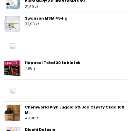
niemowląt od urodzenia 5ml
21,69
zł
Swanson MSM 454 g
37,98
zł
Hepacol Total 30 tabletek
7,98
zł
Chemworld Płyn Lugola 5% Jod Czysty Czda 100
Ml
49,00
zł
Diochi Detoxin