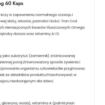
0mg 60 Kaps
cniczy w zapewnieniu normalnego rozwoju i
ej skóry, włosów, paznokci i kości. Tran Cod
dnych nienasyconych kwasów tłuszczowych Omega
 wątroby dorsza oraz witaminy A i D.
 jako substytut (zamiennik) zróżnicowanej
dziennej porcji.Zrównoważony sposób żywienia i
nkcjonowania organizmu człowieka.Nie przyjmowac
wiek ze składników produktu.Przechowywać w
ejscu niedostępnym dla dzieci.
, gliceryna, woda), witamina A (palmitynian