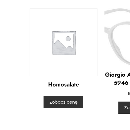
Giorgio 
5946
Homosalate
Zobacz cenę
Zo