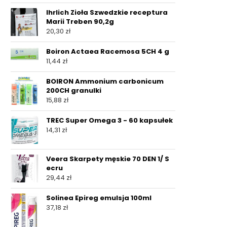
Ihrlich Zioła Szwedzkie receptura
Marii Treben 90,2g
20,30
zł
Boiron Actaea Racemosa 5CH 4 g
11,44
zł
BOIRON Ammonium carbonicum
200CH granulki
15,88
zł
TREC Super Omega 3 - 60 kapsułek
14,31
zł
Veera Skarpety męskie 70 DEN 1/ S
ecru
29,44
zł
Solinea Epireg emulsja 100ml
37,18
zł