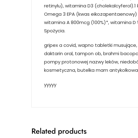
retinylu), witamina D3 (cholekalcyferol).
Omega 3 EPA (kwas eikozapentaenowy)
witamina A 800mcg (100%)*, witamina D
Spożycia.
gripex a covid, wapno tabletki musujące, 
daktarin oral, tampon ob, brahmi bacopa mo
pompy protonowej nazwy leków, niedobór 
kosmetyczna, butelka mam antykolkowa,
yyyyy
Related products