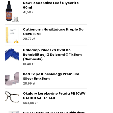
Now Foods Olive Leaf Glycerite
60ml
41,50
zł
Cationorm Nawilżajace Krople Do
Oczu 10Ml
29,77
zł
Halcamp Piłeczka Oval Do
Rehabilitacji Z Kolcami Φ 11x5cm
(Niebieski)
10,40
zł
Rea Tape Kinesiology Premium
Silver 5mx5cm
28,99
zł
Okulary korekcyjne Prada PR 10WV
UAO1O1 54-17-140
564,00
zł
NESTLE NAN CARE Flora Equilibrium