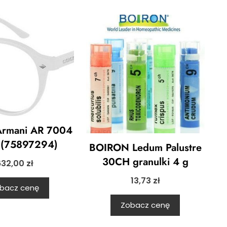
Armani AR 7004
 (75897294)
BOIRON Ledum Palustre
30CH granulki 4 g
632,00
zł
13,73
zł
bacz cenę
Zobacz cenę