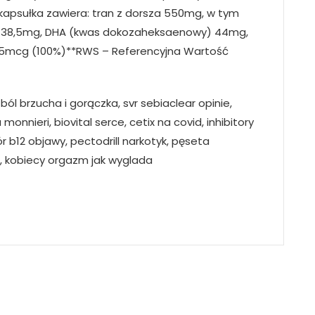
1 kapsułka zawiera: tran z dorsza 550mg, w tym
 38,5mg, DHA (kwas dokozaheksaenowy) 44mg,
 5mcg (100%)**RWS – Referencyjna Wartość
ból brzucha i gorączka, svr sebiaclear opinie,
nnieri, biovital serce, cetix na covid, inhibitory
b12 objawy, pectodrill narkotyk, pęseta
 kobiecy orgazm jak wyglada