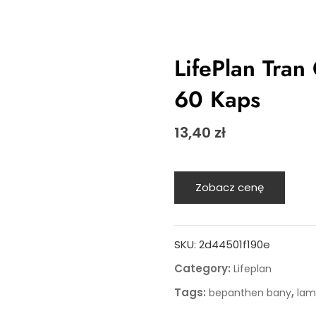
LifePlan Tran
60 Kaps
13,40
zł
Zobacz cenę
SKU:
2d44501f190e
Category:
Lifeplan
Tags:
,
bepanthen bany
lam