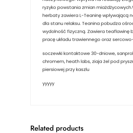
ryzyko powstania zmian miażdżycowych.W
herbaty zawiera L-Teaninę wpływającą na
dla stanu relaksu. Teanina pobudza ośr
wydolność fizyczną. Zawiera teaflawinę
pracę układu trawiennego oraz sercowo
soczewki kontaktowe 30-dniowe, sanprobi
chromem, heath labs, ziaja żel pod pryszni
piersiowej przy kaszlu
yyyyy
Related products