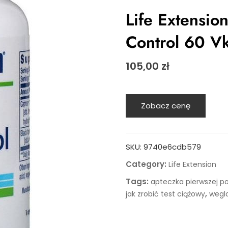
Life Extensio
Control 60 V
105,00
zł
Zobacz cenę
SKU:
9740e6cdb579
Category:
Life Extension
Tags:
apteczka pierwszej 
,
jak zrobić test ciążowy
wegl