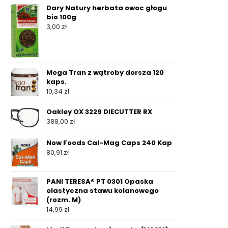
Dary Natury herbata owoc głogu
bio 100g
3,00
zł
Mega Tran z wątroby dorsza 120
kaps.
10,34
zł
Oakley OX 3229 DIECUTTER RX
388,00
zł
Now Foods Cal-Mag Caps 240 Kap
80,91
zł
PANI TERESA® PT 0301 Opaska
elastyczna stawu kolanowego
(rozm. M)
14,99
zł