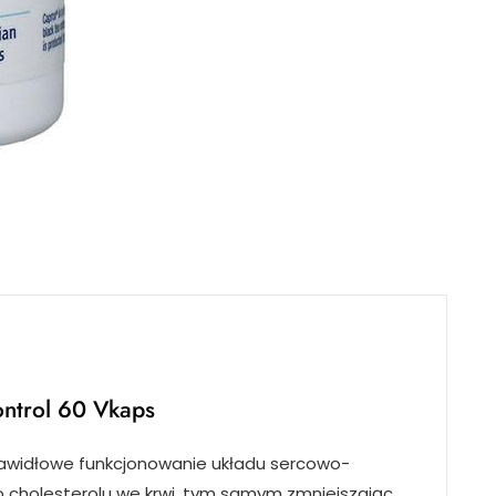
ontrol 60 Vkaps
prawidłowe funkcjonowanie układu sercowo-
 cholesterolu we krwi, tym samym zmniejszając