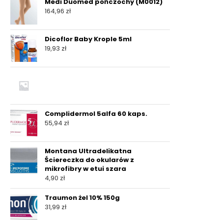
Medi Duomed pończochy (M0012)
164,96
zł
Dicoflor Baby Krople 5ml
19,93
zł
Complidermol 5alfa 60 kaps.
55,94
zł
Montana Ultradelikatna
Ściereczka do okularów z
mikrofibry w etui szara
4,90
zł
Traumon żel 10% 150g
31,99
zł