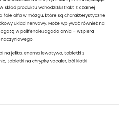
 skład produktu wchodzi:Ekstrakt z czarnej
 fale alfa w mózgu, które są charakterystyczne
odkowy układ nerwowy. Może wpływać również na
 bogatą w polifenoleJagoda amla – wspiera
-naczyniowego.
 na jelita, enema lewatywa, tabletki z
c, tabletki na chrypkę vocaler, ból klatki