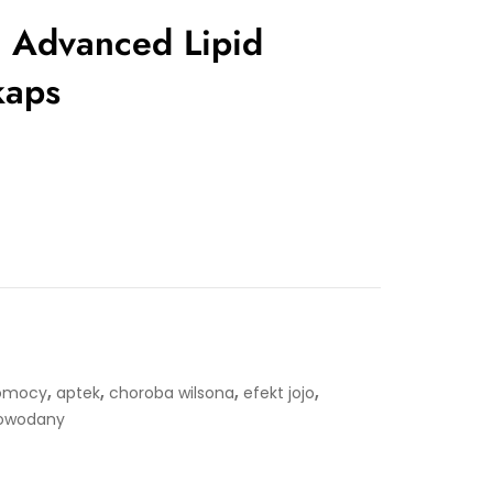
n Advanced Lipid
kaps
,
,
,
,
pomocy
aptek
choroba wilsona
efekt jojo
owodany