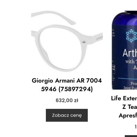
Giorgio Armani AR 7004
5946 (75897294)
Life Ext
632,00
zł
Z Te
Apresf
Zobacz cenę