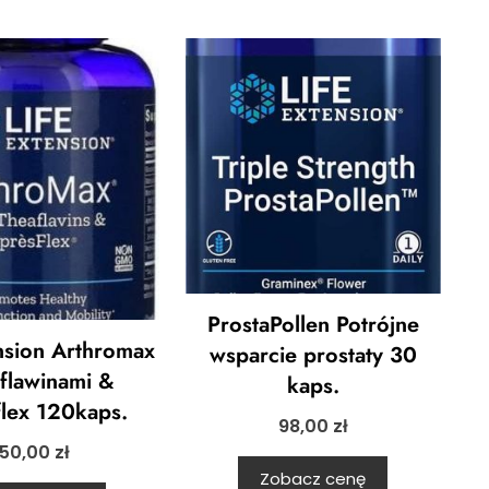
ProstaPollen Potrójne
ension Arthromax
wsparcie prostaty 30
aflawinami &
kaps.
lex 120kaps.
98,00
zł
150,00
zł
Zobacz cenę