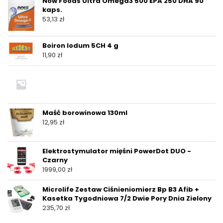
Now Foods Ultra Omega3 500 EPA 250 DHA 90
kaps.
53,13
zł
Boiron Iodum 5CH 4 g
11,90
zł
Maść borowinowa 130ml
12,95
zł
Elektrostymulator mięśni PowerDot DUO -
Czarny
1999,00
zł
Microlife Zestaw Ciśnieniomierz Bp B3 Afib +
Kasetka Tygodniowa 7/2 Dwie Pory Dnia Zielony
235,70
zł