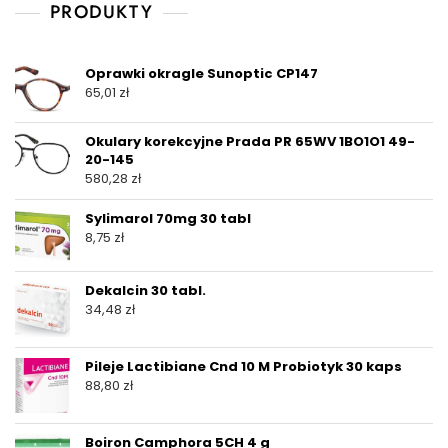
PRODUKTY
Oprawki okragle Sunoptic CP147
65,01
zł
Okulary korekcyjne Prada PR 65WV 1BO1O1 49-
20-145
580,28
zł
Sylimarol 70mg 30 tabl
8,75
zł
Dekalcin 30 tabl.
34,48
zł
Pileje Lactibiane Cnd 10 M Probiotyk 30 kaps
88,80
zł
Boiron Camphora 5CH 4 g