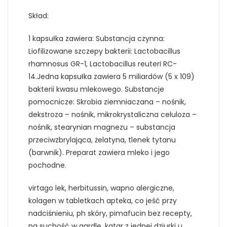
Skład:
1 kapsułka zawiera: Substancja czynna:
Liofilizowane szczepy bakterii: Lactobacillus
rhamnosus GR-1, Lactobacillus reuteri RC-
14.Jedna kapsułka zawiera 5 miliardów (5 x 109)
bakterii kwasu mlekowego. Substancje
pomocnicze: Skrobia ziemniaczana – nośnik,
dekstroza – nośnik, mikrokrystaliczna celuloza –
nośnik, stearynian magnezu – substancja
przeciwzbrylająca, żelatyna, tlenek tytanu
(barwnik). Preparat zawiera mleko i jego
pochodne.
virtago lek, herbitussin, wapno alergiczne,
kolagen w tabletkach apteka, co jeść przy
nadciśnieniu, ph skóry, pimafucin bez recepty,
na suchość w gardle, katar z jednej dziurki u