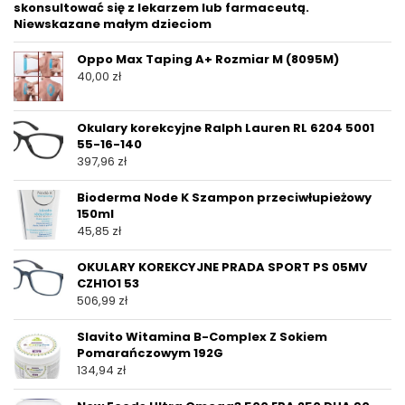
skonsultować się z lekarzem lub farmaceutą.
Niewskazane małym dzieciom
Oppo Max Taping A+ Rozmiar M (8095M)
40,00
zł
Okulary korekcyjne Ralph Lauren RL 6204 5001
55-16-140
397,96
zł
Bioderma Node K Szampon przeciwłupieżowy
150ml
45,85
zł
OKULARY KOREKCYJNE PRADA SPORT PS 05MV
CZH1O1 53
506,99
zł
Slavito Witamina B-Complex Z Sokiem
Pomarańczowym 192G
134,94
zł