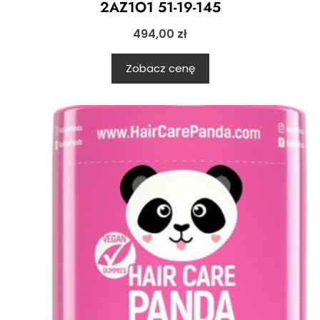
2AZ1O1 51-19-145
494,00
zł
Zobacz cenę