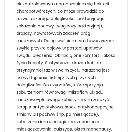
niekontrolowanym namnożeniem się bakterii
chorobotwórczych, co może prowadzić do
rozwoju szeregu dolegliwości: bakteryjnego
zakażenia pochwy (waginozy bakteryjnej),
drożdży, nawrotowych zakażeń dróg
moczowych. Dolegliwościom tym towarzyszom
zwykle przykre objawy w postaci upławów,
świądu, pieczenia. Obniżają one komfort i jakość
życia kobiety. Statystycznie każda kobieta
przynajmniej raz w swoim życiu narażona jest
na wystąpienie jednej z tych przykrych
dolegliwości. Do czynników, które sprzyjają
zaburzeniom równowagi mikroflory układu
moczowo-płciowego kobiety można zaliczyć:
terapię antybiotykową, środki antykoncepcyjne,
zmiany pH pochwy (np. po miesiączce),
zaburzenia immunologiczne, zaburzenia
miesiączkowania, cukrzycę, okres menopauzy,