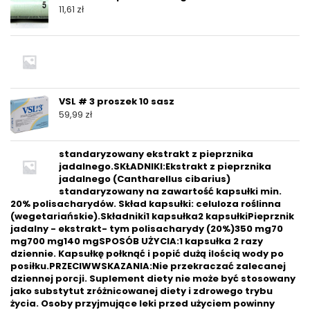
11,61
zł
VSL # 3 proszek 10 sasz
59,99
zł
standaryzowany ekstrakt z pieprznika
jadalnego.SKŁADNIKI:Ekstrakt z pieprznika
jadalnego (Cantharellus cibarius)
standaryzowany na zawartość kapsułki min.
20% polisacharydów. Skład kapsułki: celuloza roślinna
(wegetariańskie).Składniki1 kapsułka2 kapsułkiPieprznik
jadalny - ekstrakt- tym polisacharydy (20%)350 mg70
mg700 mg140 mgSPOSÓB UŻYCIA:1 kapsułka 2 razy
dziennie. Kapsułkę połknąć i popić dużą ilością wody po
posiłku.PRZECIWWSKAZANIA:Nie przekraczać zalecanej
dziennej porcji. Suplement diety nie może być stosowany
jako substytut zróżnicowanej diety i zdrowego trybu
życia. Osoby przyjmujące leki przed użyciem powinny