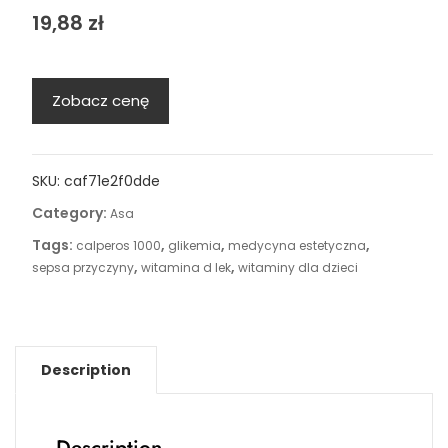
19,88
zł
Zobacz cenę
SKU:
caf71e2f0dde
Category:
Asa
Tags:
,
,
,
calperos 1000
glikemia
medycyna estetyczna
,
,
sepsa przyczyny
witamina d lek
witaminy dla dzieci
Description