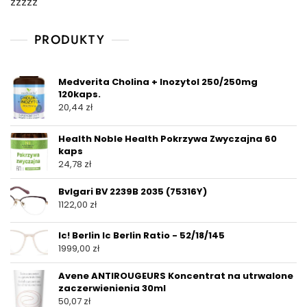
zzzzz
PRODUKTY
Medverita Cholina + Inozytol 250/250mg
120kaps.
20,44
zł
Health Noble Health Pokrzywa Zwyczajna 60
kaps
24,78
zł
Bvlgari BV 2239B 2035 (75316Y)
1122,00
zł
Ic! Berlin Ic Berlin Ratio - 52/18/145
1999,00
zł
Avene ANTIROUGEURS Koncentrat na utrwalone
zaczerwienienia 30ml
50,07
zł