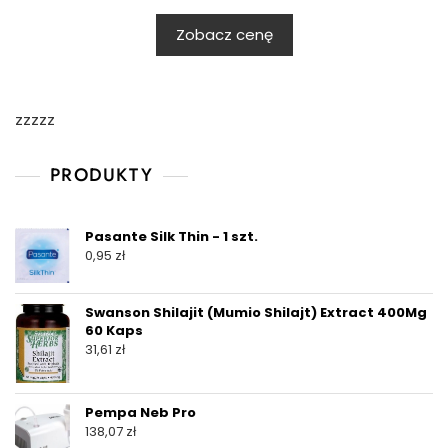
Zobacz cenę
zzzzz
PRODUKTY
Pasante Silk Thin - 1 szt.
0,95
zł
Swanson Shilajit (Mumio Shilajt) Extract 400Mg
60 Kaps
31,61
zł
Pempa Neb Pro
138,07
zł