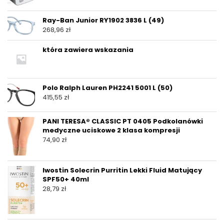
Ray-Ban Junior RY1902 3836 L (49)
268,96
zł
która zawiera wskazania
Polo Ralph Lauren PH2241 5001 L (50)
415,55
zł
PANI TERESA® CLASSIC PT 0405 Podkolanówki
medyczne uciskowe 2 klasa kompresji
74,90
zł
Iwostin Solecrin Purritin Lekki Fluid Matujący
SPF50+ 40ml
28,79
zł