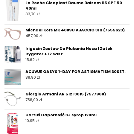
La Roche Cicaplast Baume Balsam B5 SPF 50
40ml
33,70
zł
Michael Kors MK 4089U AJACCIO 3111 (7555623)
457,00
zł
Irigasin Zestaw Do Płukania Nosa I Zatok
Irygator + 12 sasz
15,62
zł
ACUVUE OASYS 1-DAY FOR ASTIGMATISM 30SZT.
89,90
zł
Giorgio Armani AR 5121 3015 (7577968)
758,00
zł
Hartuś Odporność 3+ syrop 120ml
10,95
zł