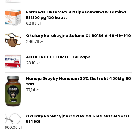
Formeds LIPOCAPS B12 liposomalna witamina
B12100 μg 120 kaps.
62,99
zł
Okulary korekcyjne Solano CL 90136 A 49-19-140
246,79
zł
ACTIFEROL FE FORTE - 60 kaps.
28,10
zł
Hanoju Grzyby Hericium 30% Ekstrakt 400Mg 90
tabl.
77,14
zł
Okulary korekcyjne Oakley OX 5149 MOON SHOT
514901
600,00
zł