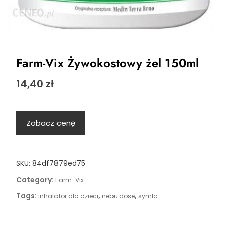
Farm-Vix Żywokostowy żel 150ml
14,40
zł
Zobacz cenę
SKU:
84df7879ed75
Category:
Farm-Vix
Tags:
,
,
inhalator dla dzieci
nebu dose
symla