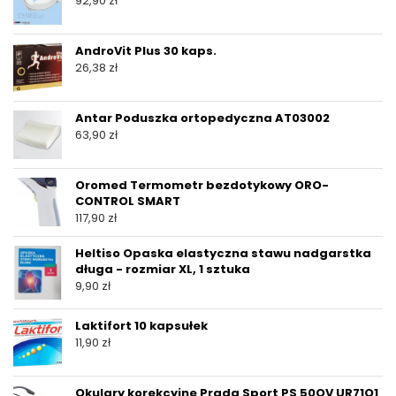
92,90
zł
AndroVit Plus 30 kaps.
26,38
zł
Antar Poduszka ortopedyczna AT03002
63,90
zł
Oromed Termometr bezdotykowy ORO-
CONTROL SMART
117,90
zł
Heltiso Opaska elastyczna stawu nadgarstka
długa - rozmiar XL, 1 sztuka
9,90
zł
Laktifort 10 kapsułek
11,90
zł
Okulary korekcyjne Prada Sport PS 50OV UR71O1