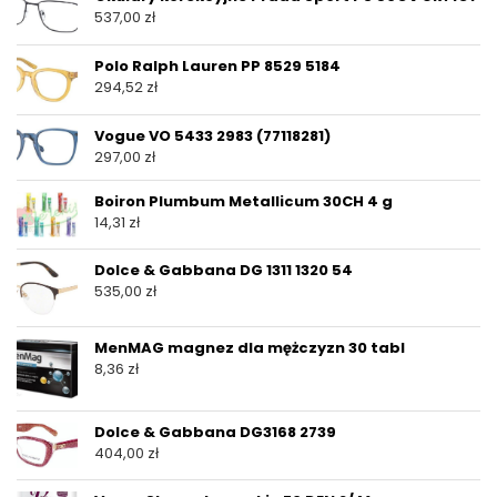
537,00
zł
Polo Ralph Lauren PP 8529 5184
294,52
zł
Vogue VO 5433 2983 (77118281)
297,00
zł
Boiron Plumbum Metallicum 30CH 4 g
14,31
zł
Dolce & Gabbana DG 1311 1320 54
535,00
zł
MenMAG magnez dla mężczyzn 30 tabl
8,36
zł
Dolce & Gabbana DG3168 2739
404,00
zł