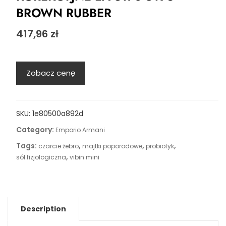
BROWN RUBBER
417,96
zł
Zobacz cenę
SKU:
1e80500a892d
Category:
Emporio Armani
Tags:
,
,
,
czarcie żebro
majtki poporodowe
probiotyk
,
sól fizjologiczna
vibin mini
Description