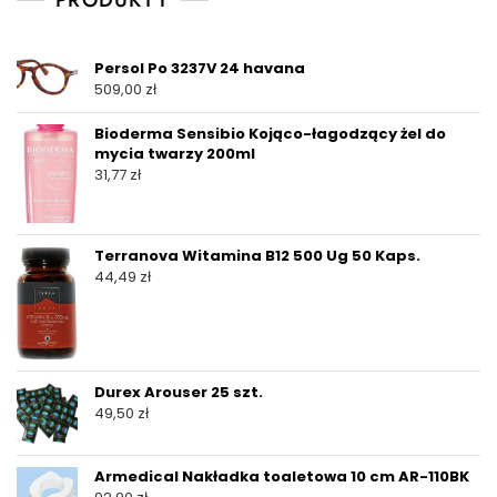
Persol Po 3237V 24 havana
509,00
zł
Bioderma Sensibio Kojąco-łagodzący żel do
mycia twarzy 200ml
31,77
zł
Terranova Witamina B12 500 Ug 50 Kaps.
44,49
zł
Durex Arouser 25 szt.
49,50
zł
Armedical Nakładka toaletowa 10 cm AR-110BK