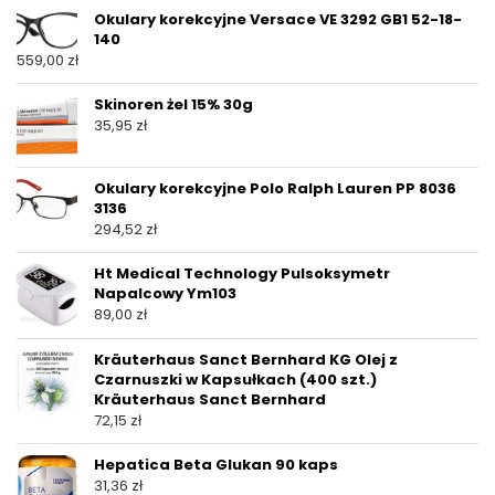
Okulary korekcyjne Versace VE 3292 GB1 52-18-
140
559,00
zł
Skinoren żel 15% 30g
35,95
zł
Okulary korekcyjne Polo Ralph Lauren PP 8036
3136
294,52
zł
Ht Medical Technology Pulsoksymetr
Napalcowy Ym103
89,00
zł
Kräuterhaus Sanct Bernhard KG Olej z
Czarnuszki w Kapsułkach (400 szt.)
Kräuterhaus Sanct Bernhard
72,15
zł
Hepatica Beta Glukan 90 kaps
31,36
zł