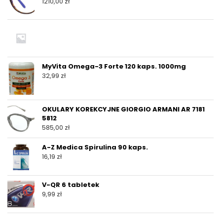
1210,00
zł
MyVita Omega-3 Forte 120 kaps. 1000mg
32,99
zł
OKULARY KOREKCYJNE GIORGIO ARMANI AR 7181
5812
585,00
zł
A-Z Medica Spirulina 90 kaps.
16,19
zł
V-QR 6 tabletek
9,99
zł