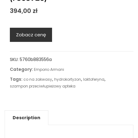
394,00
zł
Zobacz cenę
SKU:
5760b883556a
Category:
Emporio Armani
Tags:
,
,
,
co na zakwasy
hydrokortyzon
laktoferyna
szampon przeciwłupieżowy apteka
Description