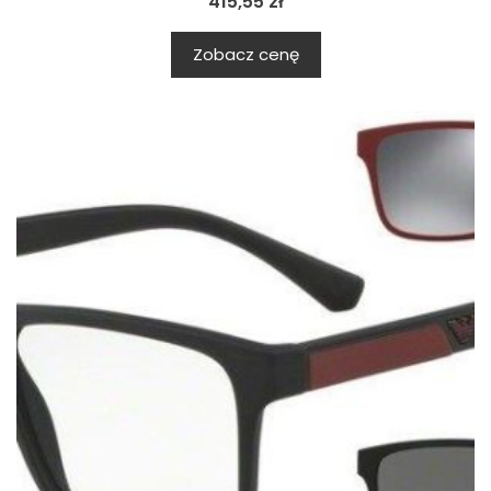
415,55
zł
Zobacz cenę