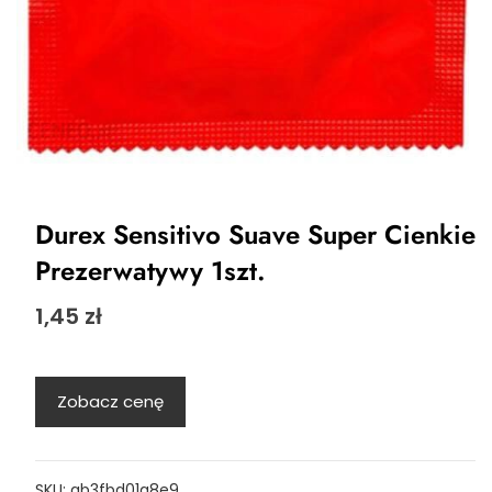
Durex Sensitivo Suave Super Cienkie
Prezerwatywy 1szt.
1,45
zł
Zobacz cenę
SKU:
ab3fbd01a8e9