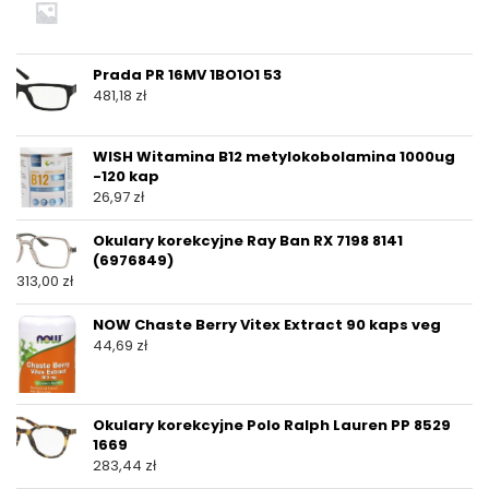
Prada PR 16MV 1BO1O1 53
481,18
zł
WISH Witamina B12 metylokobolamina 1000ug
-120 kap
26,97
zł
Okulary korekcyjne Ray Ban RX 7198 8141
(6976849)
313,00
zł
NOW Chaste Berry Vitex Extract 90 kaps veg
44,69
zł
Okulary korekcyjne Polo Ralph Lauren PP 8529
1669
283,44
zł