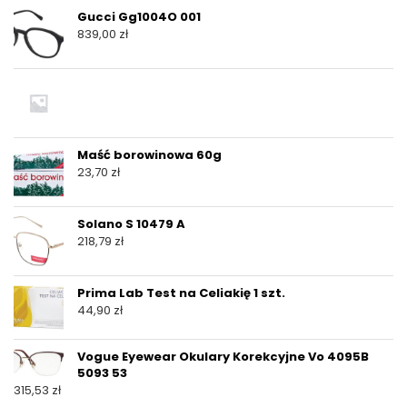
Gucci Gg1004O 001
839,00
zł
Maść borowinowa 60g
23,70
zł
Solano S 10479 A
218,79
zł
Prima Lab Test na Celiakię 1 szt.
44,90
zł
Vogue Eyewear Okulary Korekcyjne Vo 4095B
5093 53
315,53
zł