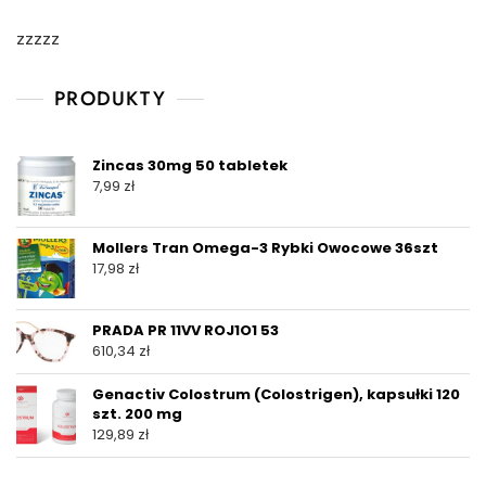
zzzzz
PRODUKTY
Zincas 30mg 50 tabletek
7,99
zł
Mollers Tran Omega-3 Rybki Owocowe 36szt
17,98
zł
PRADA PR 11VV ROJ1O1 53
610,34
zł
Genactiv Colostrum (Colostrigen), kapsułki 120
szt. 200 mg
129,89
zł