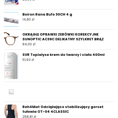
Boiron Rana Bufo 30CH 4 g
14,80
zł
OKRĄGŁE OPRAWKI ZERÓWKI KOREKCYJNE
SUNOPTIC AC39C DELIKATNY SZYLKRET BRĄZ
84,00
zł
SVR Topialyse krem do twarzy i ciała 400ml
51,93
zł
Reh4Mat Odciążająco stabilizujący gorset
tułowia OT-04 4CLASSIC
258,81
zł