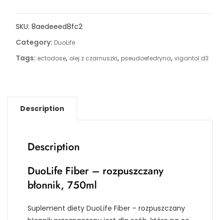
SKU:
8aedeeed8fc2
Category:
DuoLife
Tags:
,
,
,
ectodose
olej z czarnuszki
pseudoefedryna
vigantol d3
Description
Description
DuoLife Fiber – rozpuszczany
błonnik, 750ml
Suplement diety DuoLife Fiber – rozpuszczany