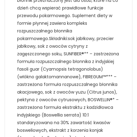
błonnik przeznaczony jest dla osób, które na co
dzień chcą wspierać prawidłowe funkcje
przewodu pokarmowego. Suplement diety w
formie płynnej zawiera kompleks
rozpuszczalnego błonnika
pokarmowego.Składniki:sok jabłkowy, przecier
jabłkowy, sok z owoców cytryny z
zagęszczonego soku, SUNFIBER®** – zastrzeżona
formuła rozpuszczalnego błonnika z indyjskiej
fasoli guar (Cyamopsis tetragonolobus)
(włókno galaktomannanowe), FIBREGUM™*** –
zastrzeżona formuła rozpuszczalnego błonnika
akacjowego, sok z owoców yuzu (Citrus junos),
pektyna z owoców cytrusowych, BOSWELLIN®* –
zastrzeżona formuła ekstraktu z kadzidłowca
indyjskiego (Boswellia serrata) 10:1
standaryzowana na 30% zawartość kwasów
bosweliowych, ekstrakt z korzenia konjak