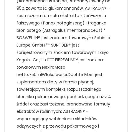
(Amorphophallus konjac) standaryzowany na
95% zawartość glukomannanów, ASTRAGIN® –
zastrzeżona formuła ekstraktu z żeń-szenia
fałszywego (Panax notoginseng) i traganka
błoniastego (Astragalus membranaceus).*
BOSWELLIN® jest znakiem towarowym Sabinsa
Europe GmbH,** SUNFIBER® jest
zarejestrowanym znakiem towarowym Taiyo
Kagaku Co., Ltd*** FIBREGUM™ jest znakiem
towarowym NexiraMasa
netto:750mlWłaściwości:DuoLife Fiber jest
suplementem diety w formie płynnej,
zawierającym kompleks rozpuszczalnego
błonnika pokarmowego, pochodzącego aż z 4
źródeł oraz zastrzeżone, brandowane formuły
ekstraktów roślinnych: ASTRAGIN® –
wspomagający wchłanianie składników
odżywczych z przewodu pokarmowego i