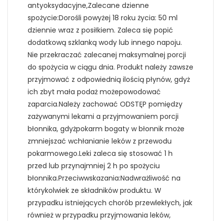
antyoksydacyjne,Zalecane dzienne
spożycie:Dorośli powyżej 18 roku życia: 50 ml
dziennie wraz z posiłkiem. Zaleca się popić
dodatkową szklanką wody lub innego napoju.
Nie przekraczać zalecanej maksymalnej porcji
do spożycia w ciągu dnia. Produkt należy zawsze
przyjmować z odpowiednią ilością płynów, gdyż
ich zbyt mała podaż możepowodować
zaparcia.Należy zachować ODSTĘP pomiędzy
zażywanymi lekami a przyjmowaniem porcji
błonnika, gdyżpokarm bogaty w błonnik może
zmniejszać wchłanianie leków z przewodu
pokarmowego.Leki zaleca się stosować 1 h
przed lub przynajmniej 2 h po spożyciu
błonnika.Przeciwwskazania:Nadwrażliwość na
którykolwiek ze składników produktu. W
przypadku istniejących chorób przewlekłych, jak
również w przypadku przyjmowania leków,