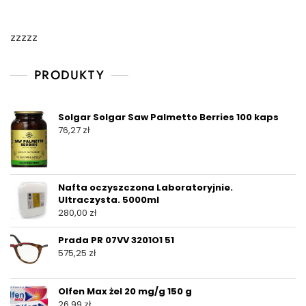
zzzzz
PRODUKTY
Solgar Solgar Saw Palmetto Berries 100 kaps
76,27
zł
Nafta oczyszczona Laboratoryjnie.
Ultraczysta. 5000ml
280,00
zł
Prada PR 07VV 3201O1 51
575,25
zł
Olfen Max żel 20 mg/g 150 g
26,99
zł