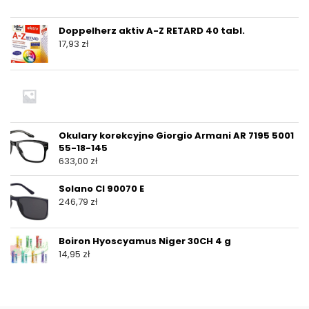
Doppelherz aktiv A-Z RETARD 40 tabl.
17,93
zł
Okulary korekcyjne Giorgio Armani AR 7195 5001
55-18-145
633,00
zł
Solano Cl 90070 E
246,79
zł
Boiron Hyoscyamus Niger 30CH 4 g
14,95
zł