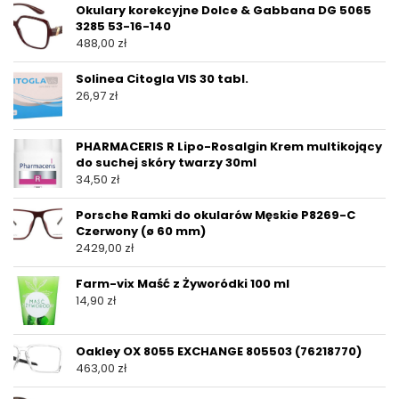
Okulary korekcyjne Dolce & Gabbana DG 5065
3285 53-16-140
488,00
zł
Solinea Citogla VIS 30 tabl.
26,97
zł
PHARMACERIS R Lipo-Rosalgin Krem multikojący
do suchej skóry twarzy 30ml
34,50
zł
Porsche Ramki do okularów Męskie P8269-C
Czerwony (ø 60 mm)
2429,00
zł
Farm-vix Maść z Żyworódki 100 ml
14,90
zł
Oakley OX 8055 EXCHANGE 805503 (76218770)
463,00
zł