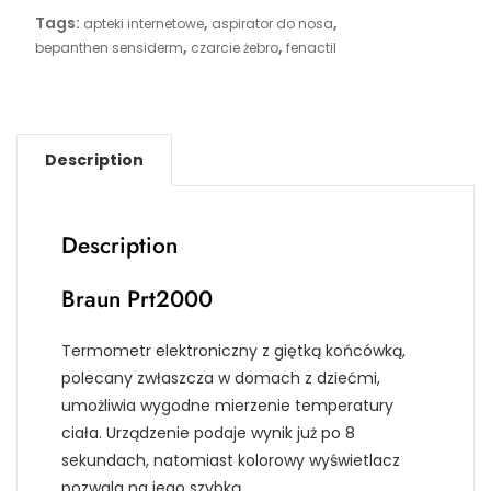
Tags:
,
,
apteki internetowe
aspirator do nosa
,
,
bepanthen sensiderm
czarcie żebro
fenactil
Description
Description
Braun Prt2000
Termometr elektroniczny z giętką końcówką,
polecany zwłaszcza w domach z dziećmi,
umożliwia wygodne mierzenie temperatury
ciała. Urządzenie podaje wynik już po 8
sekundach, natomiast kolorowy wyświetlacz
pozwala na jego szybką