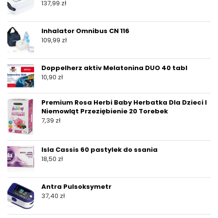
137,99
zł
Inhalator Omnibus CN 116
109,99
zł
Doppelherz aktiv Melatonina DUO 40 tabl
10,90
zł
Premium Rosa Herbi Baby Herbatka Dla Dzieci I
Niemowląt Przeziębienie 20 Torebek
7,39
zł
Isla Cassis 60 pastylek do ssania
18,50
zł
Antra Pulsoksymetr
37,40
zł