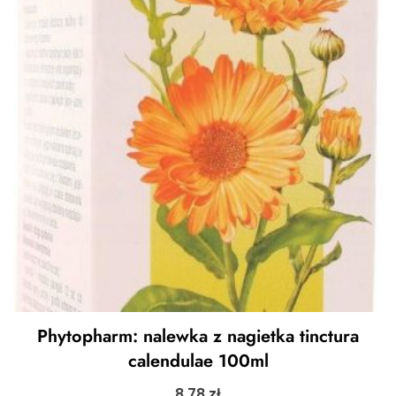
Phytopharm: nalewka z nagietka tinctura
calendulae 100ml
8,78
zł