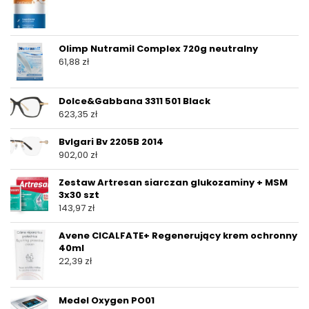
Olimp Nutramil Complex 720g neutralny
61,88
zł
Dolce&Gabbana 3311 501 Black
623,35
zł
Bvlgari Bv 2205B 2014
902,00
zł
Zestaw Artresan siarczan glukozaminy + MSM
3x30 szt
143,97
zł
Avene CICALFATE+ Regenerujący krem ochronny
40ml
22,39
zł
Medel Oxygen PO01