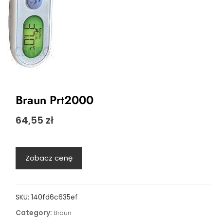
Braun Prt2000
64,55
zł
Zobacz cenę
SKU:
140fd6c635ef
Category:
Braun