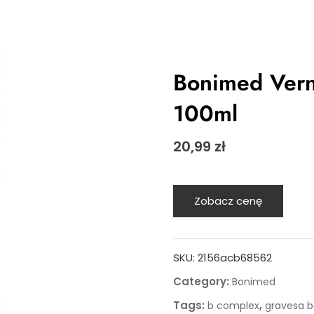
Bonimed Vern
100ml
20,99
zł
Zobacz cenę
SKU:
2156acb68562
Category:
Bonimed
Tags:
,
b complex
gravesa 