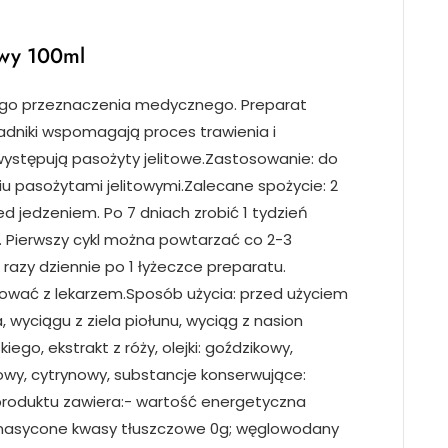
owy 100ml
ego przeznaczenia medycznego. Preparat
adniki wspomagają proces trawienia i
 występują pasożyty jelitowe.Zastosowanie: do
 pasożytami jelitowymi.Zalecane spożycie: 2
ed jedzeniem. Po 7 dniach zrobić 1 tydzień
. Pierwszy cykl można powtarzać co 2-3
 razy dziennie po 1 łyżeczce preparatu.
tować z lekarzem.Sposób użycia: przed użyciem
, wyciągu z ziela piołunu, wyciąg z nasion
iego, ekstrakt z róży, olejki: goździkowy,
owy, cytrynowy, substancje konserwujące:
produktu zawiera:- wartość energetyczna
m: nasycone kwasy tłuszczowe 0g; węglowodany