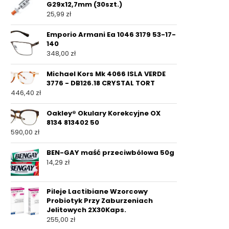
G29x12,7mm (30szt.)
25,99
zł
Emporio Armani Ea 1046 3179 53-17-
140
348,00
zł
Michael Kors Mk 4066 ISLA VERDE
3776 - DB126.18 CRYSTAL TORT
446,40
zł
Oakley® Okulary Korekcyjne OX
8134 813402 50
590,00
zł
BEN-GAY maść przeciwbólowa 50g
14,29
zł
Pileje Lactibiane Wzorcowy
Probiotyk Przy Zaburzeniach
Jelitowych 2X30Kaps.
255,00
zł