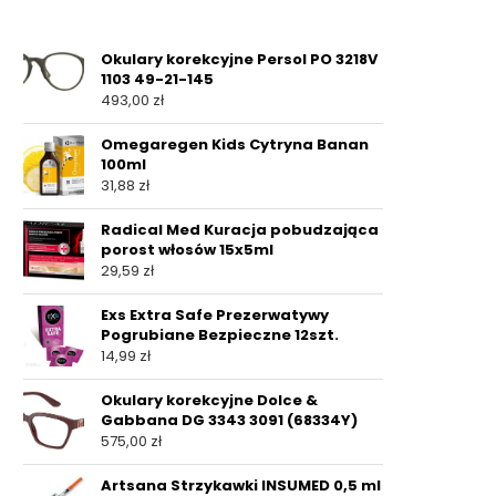
Okulary korekcyjne Persol PO 3218V
1103 49-21-145
493,00
zł
Omegaregen Kids Cytryna Banan
100ml
31,88
zł
Radical Med Kuracja pobudzająca
porost włosów 15x5ml
29,59
zł
Exs Extra Safe Prezerwatywy
Pogrubiane Bezpieczne 12szt.
14,99
zł
Okulary korekcyjne Dolce &
Gabbana DG 3343 3091 (68334Y)
575,00
zł
Artsana Strzykawki INSUMED 0,5 ml