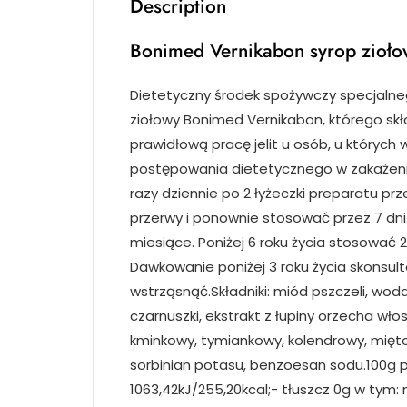
Description
Bonimed Vernikabon syrop zioł
Dietetyczny środek spożywczy specjaln
ziołowy Bonimed Vernikabon, którego skł
prawidłową pracę jelit u osób, u których
postępowania dietetycznego w zakażeniu
razy dziennie po 2 łyżeczki preparatu prz
przerwy i ponownie stosować przez 7 dni
miesiące. Poniżej 6 roku życia stosować 2
Dawkowanie poniżej 3 roku życia skonsul
wstrząsnąć.Składniki: miód pszczeli, woda
czarnuszki, ekstrakt z łupiny orzecha włosk
kminkowy, tymiankowy, kolendrowy, mięt
sorbinian potasu, benzoesan sodu.100g 
1063,42kJ/255,20kcal;- tłuszcz 0g w ty