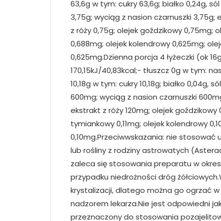
63,6g w tym: cukry 63,6g; białko 0,24g, só
3,75g; wyciąg z nasion czarnuszki 3,75g; 
z róży 0,75g; olejek goździkowy 0,75mg; 
0,688mg; olejek kolendrowy 0,625mg; ole
0,625mg.Dzienna porcja 4 łyżeczki (ok 1
170,15kJ/40,83kcal;- tłuszcz 0g w tym: 
10,18g w tym: cukry 10,18g; białko 0,04g, só
600mg; wyciąg z nasion czarnuszki 600mg
ekstrakt z róży 120mg; olejek goździkowy 
tymiankowy 0,11mg; olejek kolendrowy 0,1
0,10mg.Przeciwwskazania: nie stosować u
lub rośliny z rodziny astrowatych (Aste
zaleca się stosowania preparatu w okresi
przypadku niedrożności dróg żółciowych
krystalizacji, dlatego można go ogrzać 
nadzorem lekarza.Nie jest odpowiedni jak
przeznaczony do stosowania pozajelit