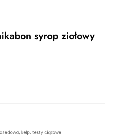
ikabon syrop ziołowy
,
,
basedowa
kelp
testy ciążowe