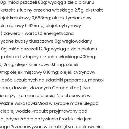
l 0g, miód pszczeli 80g; wyciąg z ziela piołunu
ekstrakt z łupiny orzecha włoskiego 2,5g; ekstrakt
olejek kminkowy 0,688mg; olejek tymiankowy
jek miętowy 0,625mg; olejek cytrynowy
6g) zawiera:- wartość energetyczna
nasycone kwasy tłuszczowe 0g; węglowodany
l 0g, miód pszczeli 12,8g; wyciąg z ziela piołunu
; ekstrakt z łupiny orzecha włoskiego400mg;
0,12mg; olejek kminkowy 0,11mg; olejek
0mg; olejek miętowy 0,10mg; olejek cytrynowy
 osób uczulonych na składniki preparatu, mentol
raceae, dawniej złożonych Compositae). Nie
e ciąży i karmienia piersią. Nie stosować w
.Ważne wskazówki:Miód w syropie może ulegać
w ciepłej wodzie.Produkt przyjmowany pod
o jedyne źródło pożywienia.Produkt nie jest
owego.Przechowywać w zamkniętym opakowaniu,