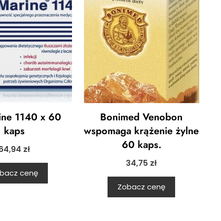
ine 1140 x 60
Bonimed Venobon
kaps
wspomaga krążenie żylne
60 kaps.
64,94
zł
34,75
zł
bacz cenę
Zobacz cenę