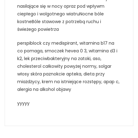
nasilające się w nocy opraz pod wpływm
ciepłego i wolgotnego wiatruNocne bóle
kostneBóle stawowe z potrzebą ruchu i
świeżego powietrza
perspiblock czy medispirant, witamina b17 na
co pomaga, smoczek hevea 0 3, witamina d3 i
k2, lek przeciwbakteryjny na zatoki, aso,
cholesterol całkowity powyżej normy, solgar
włosy skóra paznokcie apteka, dieta przy
miażdżycy, krem na istniejące rozstępy, apap c,
alergia na alkohol objawy
yyyyy