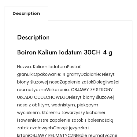
Description
Description
Boiron Kalium Iodatum 30CH 4 g
Nazwa: Kalium IodatumPostać:
granulkiOpakowanie: 4 gramyDziałanie: Nieżyt
błony śluzowej nosaZapalenie zatokDolegliwości
reumatyczneWskazania: OBJAWY ZE STRONY
UKŁADU ODDECHOWEGONieżyt błony śluzowej
nosa z obfitym, wodnistym, piekącym
wyciekiem, któremu towarzyszy kichaniei
łzawienieOstre zapalenie zatok z bolesnością
zatok czołowychObrzęk języczka i
krtaniOBJAWY REUMATYCZNEBóle reumatyczne