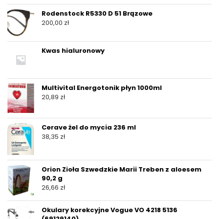
Rodenstock R5330 D 51 Brązowe
200,00
zł
Kwas hialuronowy
Multivital Energotonik płyn 1000ml
20,89
zł
Cerave żel do mycia 236 ml
38,35
zł
Orion Zioła Szwedzkie Marii Treben z aloesem
90,2 g
26,66
zł
Okulary korekcyjne Vogue VO 4218 5136
(69129140)