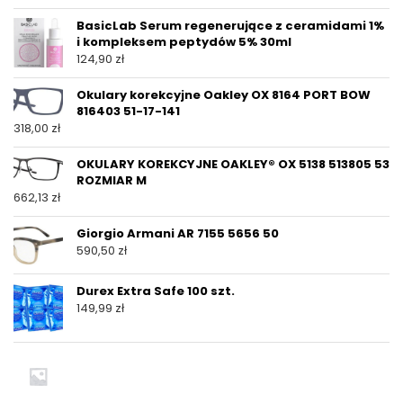
BasicLab Serum regenerujące z ceramidami 1%
i kompleksem peptydów 5% 30ml
124,90
zł
Okulary korekcyjne Oakley OX 8164 PORT BOW
816403 51-17-141
318,00
zł
OKULARY KOREKCYJNE OAKLEY® OX 5138 513805 53
ROZMIAR M
662,13
zł
Giorgio Armani AR 7155 5656 50
590,50
zł
Durex Extra Safe 100 szt.
149,99
zł