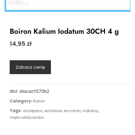
Boiron Kalium Iodatum 30CH 4 g
14,95
zł
Zobacz cenę
SKU:
a1acacf070b2
Category:
Boiron
Tags:
,
,
,
,
diazepam
ectodose
encorton
halluksy
mięta właściwości