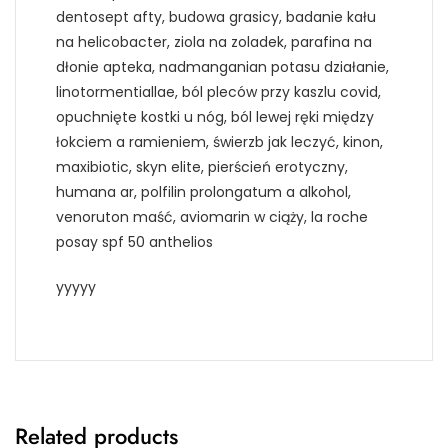
dentosept afty, budowa grasicy, badanie kału
na helicobacter, ziola na zoladek, parafina na
dłonie apteka, nadmanganian potasu działanie,
linotormentiallae, ból pleców przy kaszlu covid,
opuchnięte kostki u nóg, ból lewej ręki między
łokciem a ramieniem, świerzb jak leczyć, kinon,
maxibiotic, skyn elite, pierścień erotyczny,
humana ar, polfilin prolongatum a alkohol,
venoruton maść, aviomarin w ciąży, la roche
posay spf 50 anthelios
yyyyy
Related products