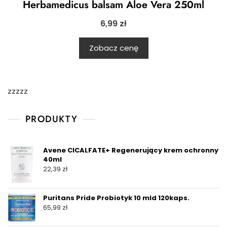
Herbamedicus balsam Aloe Vera 250ml
6,99
zł
Zobacz cenę
zzzzz
PRODUKTY
Avene CICALFATE+ Regenerujący krem ochronny
40ml
22,39
zł
Puritans Pride Probiotyk 10 mld 120kaps.
65,99
zł