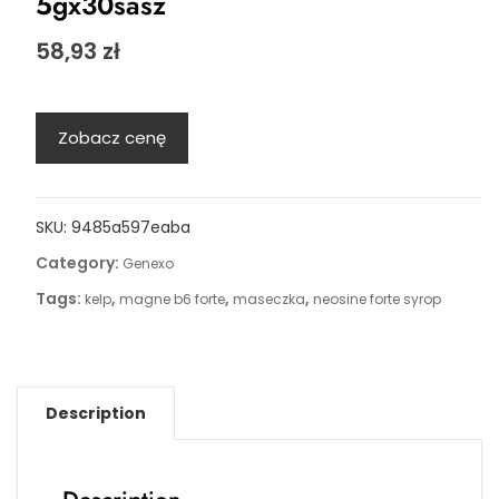
5gx30sasz
58,93
zł
Zobacz cenę
SKU:
9485a597eaba
Category:
Genexo
Tags:
,
,
,
kelp
magne b6 forte
maseczka
neosine forte syrop
Description