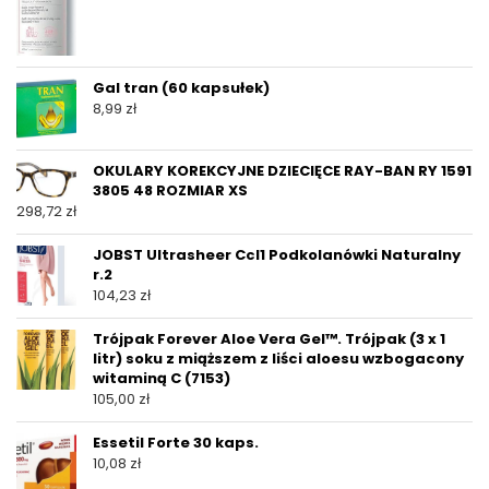
Gal tran (60 kapsułek)
8,99
zł
OKULARY KOREKCYJNE DZIECIĘCE RAY-BAN RY 1591
3805 48 ROZMIAR XS
298,72
zł
JOBST Ultrasheer Ccl1 Podkolanówki Naturalny
r.2
104,23
zł
Trójpak Forever Aloe Vera Gel™. Trójpak (3 x 1
litr) soku z miąższem z liści aloesu wzbogacony
witaminą C (7153)
105,00
zł
Essetil Forte 30 kaps.
10,08
zł