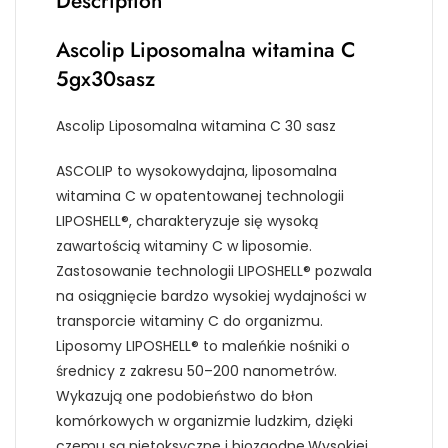
Description
Ascolip Liposomalna witamina C
5gx30sasz
Ascolip Liposomalna witamina C 30 sasz
ASCOLIP to wysokowydajna, liposomalna
witamina C w opatentowanej technologii
LIPOSHELL®, charakteryzuje się wysoką
zawartością witaminy C w liposomie.
Zastosowanie technologii LIPOSHELL® pozwala
na osiągnięcie bardzo wysokiej wydajności w
transporcie witaminy C do organizmu.
Liposomy LIPOSHELL® to maleńkie nośniki o
średnicy z zakresu 50–200 nanometrów.
Wykazują one podobieństwo do błon
komórkowych w organizmie ludzkim, dzięki
czemu są nietoksyczne i biozgodne.Wysokiej