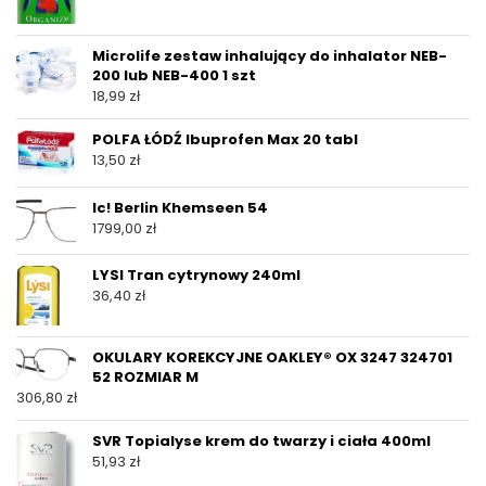
Microlife zestaw inhalujący do inhalator NEB-
200 lub NEB-400 1 szt
18,99
zł
POLFA ŁÓDŹ Ibuprofen Max 20 tabl
13,50
zł
Ic! Berlin Khemseen 54
1799,00
zł
LYSI Tran cytrynowy 240ml
36,40
zł
OKULARY KOREKCYJNE OAKLEY® OX 3247 324701
52 ROZMIAR M
306,80
zł
SVR Topialyse krem do twarzy i ciała 400ml
51,93
zł