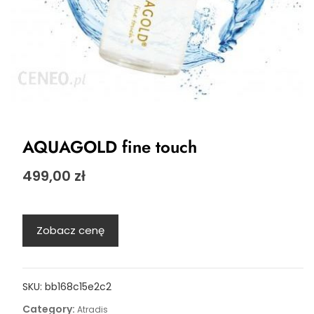
AQUAGOLD fine touch
499,00
zł
Zobacz cenę
SKU:
bb168c15e2c2
Category:
Atradis