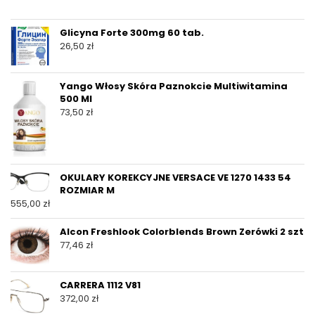
Glicyna Forte 300mg 60 tab.
26,50
zł
Yango Włosy Skóra Paznokcie Multiwitamina
500 Ml
73,50
zł
OKULARY KOREKCYJNE VERSACE VE 1270 1433 54
ROZMIAR M
555,00
zł
Alcon Freshlook Colorblends Brown Zerówki 2 szt
77,46
zł
CARRERA 1112 V81
372,00
zł