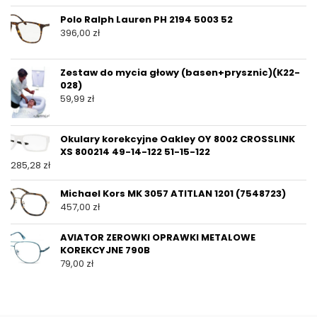
Polo Ralph Lauren PH 2194 5003 52
396,00
zł
Zestaw do mycia głowy (basen+prysznic)(K22-
028)
59,99
zł
Okulary korekcyjne Oakley OY 8002 CROSSLINK
XS 800214 49-14-122 51-15-122
285,28
zł
Michael Kors MK 3057 ATITLAN 1201 (7548723)
457,00
zł
AVIATOR ZEROWKI OPRAWKI METALOWE
KOREKCYJNE 790B
79,00
zł