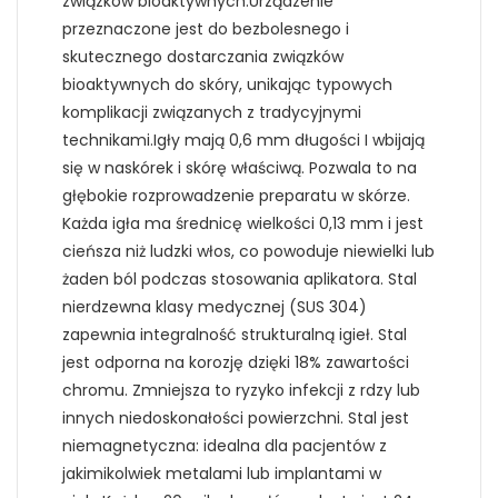
związków bioaktywnych.Urządzenie
przeznaczone jest do bezbolesnego i
skutecznego dostarczania związków
bioaktywnych do skóry, unikając typowych
komplikacji związanych z tradycyjnymi
technikami.Igły mają 0,6 mm długości I wbijają
się w naskórek i skórę właściwą. Pozwala to na
głębokie rozprowadzenie preparatu w skórze.
Każda igła ma średnicę wielkości 0,13 mm i jest
cieńsza niż ludzki włos, co powoduje niewielki lub
żaden ból podczas stosowania aplikatora. Stal
nierdzewna klasy medycznej (SUS 304)
zapewnia integralność strukturalną igieł. Stal
jest odporna na korozję dzięki 18% zawartości
chromu. Zmniejsza to ryzyko infekcji z rdzy lub
innych niedoskonałości powierzchni. Stal jest
niemagnetyczna: idealna dla pacjentów z
jakimikolwiek metalami lub implantami w