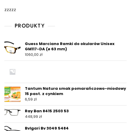
zzzzz
PRODUKTY
Guess Marciano Ramki do okularów Unisex
GM117-DA (ø 63 mm)
1060,00
zł
Tantum Natura smak pomarańczowo-miodowy
15 past. z cynkiem
6,59
zł
Ray Ban 8415 2503 53
448,99
zł
Bvlgari Bv 3049 5484