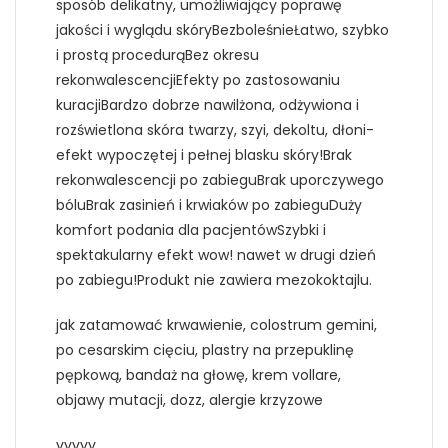
sposób delikatny, umożliwiający poprawę
jakości i wyglądu skóryBezboleśnieŁatwo, szybko
i prostą procedurąBez okresu
rekonwalescencjiEfekty po zastosowaniu
kuracjiBardzo dobrze nawilżona, odżywiona i
rozświetlona skóra twarzy, szyi, dekoltu, dłoni-
efekt wypoczętej i pełnej blasku skóry!Brak
rekonwalescencji po zabieguBrak uporczywego
bóluBrak zasinień i krwiaków po zabieguDuży
komfort podania dla pacjentówSzybki i
spektakularny efekt wow! nawet w drugi dzień
po zabiegu!Produkt nie zawiera mezokoktajlu.
jak zatamować krwawienie, colostrum gemini,
po cesarskim cięciu, plastry na przepuklinę
pępkową, bandaż na głowę, krem vollare,
objawy mutacji, dozz, alergie krzyzowe
yyyyy