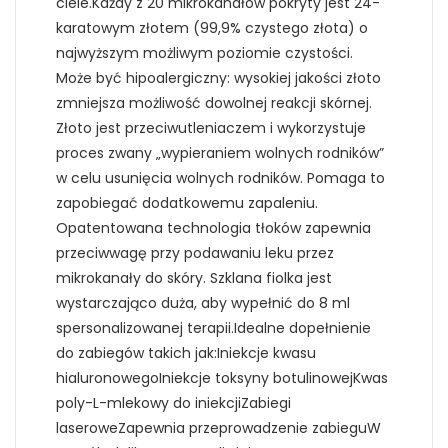
ciele.Każdy z 20 mikrokanałów pokryty jest 24-
karatowym złotem (99,9% czystego złota) o
najwyższym możliwym poziomie czystości.
Może być hipoalergiczny: wysokiej jakości złoto
zmniejsza możliwość dowolnej reakcji skórnej.
Złoto jest przeciwutleniaczem i wykorzystuje
proces zwany „wypieraniem wolnych rodników”
w celu usunięcia wolnych rodników. Pomaga to
zapobiegać dodatkowemu zapaleniu.
Opatentowana technologia tłoków zapewnia
przeciwwagę przy podawaniu leku przez
mikrokanały do skóry. Szklana fiolka jest
wystarczająco duża, aby wypełnić do 8 ml
spersonalizowanej terapii.Idealne dopełnienie
do zabiegów takich jak:Iniekcje kwasu
hialuronowegoIniekcje toksyny botulinowejKwas
poly-L-mlekowy do iniekcjiZabiegi
laseroweZapewnia przeprowadzenie zabieguW