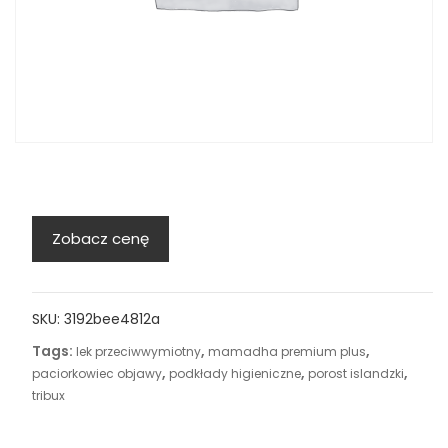
Zobacz cenę
SKU:
3192bee4812a
Tags:
,
,
lek przeciwwymiotny
mamadha premium plus
,
,
,
paciorkowiec objawy
podkłady higieniczne
porost islandzki
tribux