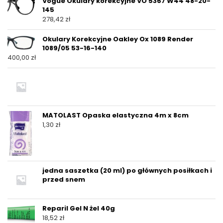
Vogue Okulary korekcyjne VO 5367 W44 48-20-
145
278,42
zł
Okulary Korekcyjne Oakley Ox 1089 Render
1089/05 53-16-140
400,00
zł
MATOLAST Opaska elastyczna 4m x 8cm
1,30
zł
jedna saszetka (20 ml) po głównych posiłkach i
przed snem
Reparil Gel N żel 40g
18,52
zł