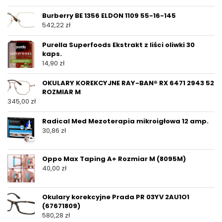
Burberry BE 1356 ELDON 1109 55-16-145
542,22
zł
Purella Superfoods Ekstrakt z liści oliwki 30
kaps.
14,90
zł
OKULARY KOREKCYJNE RAY-BAN® RX 6471 2943 52
ROZMIAR M
345,00
zł
Radical Med Mezoterapia mikroigłowa 12 amp.
30,86
zł
Oppo Max Taping A+ Rozmiar M (8095M)
40,00
zł
Okulary korekcyjne Prada PR 03YV 2AU1O1
(67671809)
580,28
zł