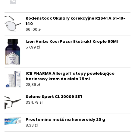
Rodenstock Okulary korekcyjne R2641 A 51-19-
140
661,00
zł
Izen Herbs Koci Pazur Ekstrakt Krople 50Ml
57,99
zł
ICB PHARMA Allergoff atopy powlekająco
barierowy krem do ciała 75ml
28,39
zł
Solano Sport CL 30009 SET
334,79
zł
Proctomina maść na hemoroidy 20 g
8,33
zł