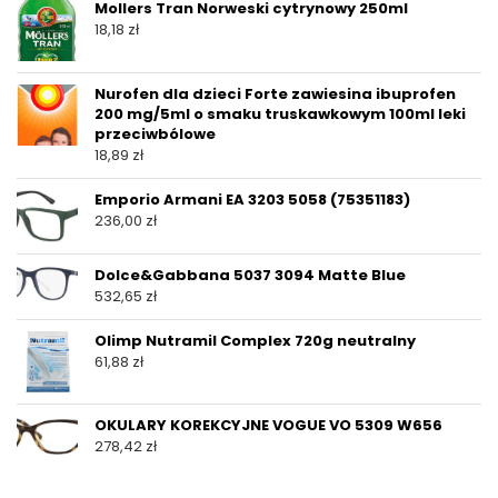
Mollers Tran Norweski cytrynowy 250ml
18,18
zł
Nurofen dla dzieci Forte zawiesina ibuprofen
200 mg/5ml o smaku truskawkowym 100ml leki
przeciwbólowe
18,89
zł
Emporio Armani EA 3203 5058 (75351183)
236,00
zł
Dolce&Gabbana 5037 3094 Matte Blue
532,65
zł
Olimp Nutramil Complex 720g neutralny
61,88
zł
OKULARY KOREKCYJNE VOGUE VO 5309 W656
278,42
zł