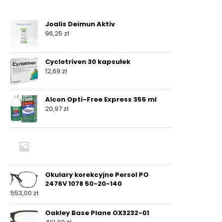
Joalis Deimun Aktiv
96,25
zł
Cyclotriven 30 kapsułek
12,69
zł
Alcon Opti-Free Express 355 ml
20,97
zł
Okulary korekcyjne Persol PO
2476V 1078 50-20-140
553,00
zł
Oakley Base Plane OX3232-01