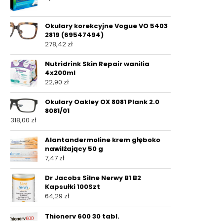
Okulary korekcyjne Vogue VO 5403
2819 (69547494)
278,42
zł
Nutridrink Skin Repair wanilia
4x200ml
22,90
zł
Okulary Oakley OX 8081 Plank 2.0
8081/01
318,00
zł
Alantandermoline krem głęboko
nawilżający 50 g
7,47
zł
Dr Jacobs Silne Nerwy B1 B2
Kapsułki 100Szt
64,29
zł
Thionerv 600 30 tabl.