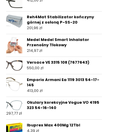
412,00
zł
Reh4Mat Stabilizator kończyny
górnej z osłoną P-SS-20
201,96
zł
Medel Medel Smart Inhalator
Przenośny Tłokowy
214,97
zł
Versace VE 3315 108 (7677643)
550,00
zł
Emporio Armani Ea 1119 3013 54-17-
145
413,00
zł
Okulary korekcyjne Vogue VO 4195
323 54-16-140
297,77
zł
Ibuprex Max 400Mg 12Tbl
4,39
zł