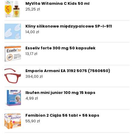
MyVita Witamina C Kids 50 ml
25,25
zł
Kliny silikonowe międzypalcowe SP-I-911
14,00
zł
Esseliv forte 300 mg 50 kapsułek
13,17
zł
Emporio Armani EA 3192 5075 (7560650)
394,00
zł
Ibufen mini junior 100 mg 15 kaps
4,99
zł
Femibion 2 Ciąża 56 tabl + 56 kaps
55,90
zł