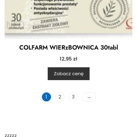
COLFARM WIERzBOWNICA 30tabl
12,95
zł
Zobacz cenę
1
2
3
→
zzzzz