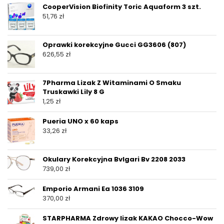
CooperVision Biofinity Toric Aquaform 3 szt.
51,76
zł
Oprawki korekcyjne Gucci GG3606 (807)
626,55
zł
7Pharma Lizak Z Witaminami O Smaku
Truskawki Lily 8 G
1,25
zł
Pueria UNO x 60 kaps
33,26
zł
Okulary Korekcyjna Bvlgari Bv 2208 2033
739,00
zł
Emporio Armani Ea 1036 3109
370,00
zł
STARPHARMA Zdrowy lizak KAKAO Chocco-Wow