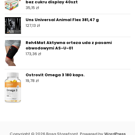
bez cukru display 40szt
35,15
zł
Uns Universal Animal Flex 381,47 g
127,13
zł
Reh4Mat Aktywna orteza uda z pasami
obwodowymi AS-U-01
173,36
zł
Ostrovit Omega 3 180 kaps.
19,78
zł
Copyright © 2026 Bosa Storefront. Powered by
WordPress