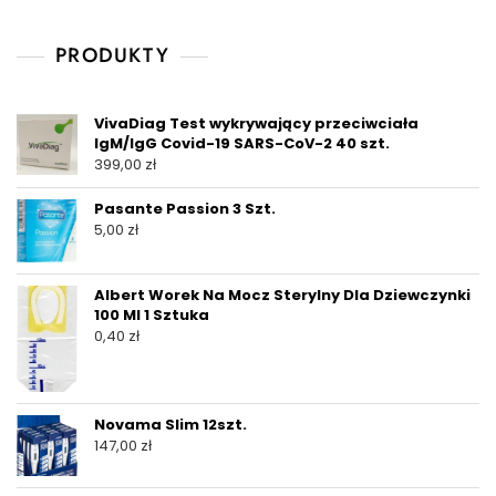
PRODUKTY
VivaDiag Test wykrywający przeciwciała
IgM/IgG Covid-19 SARS-CoV-2 40 szt.
399,00
zł
Pasante Passion 3 Szt.
5,00
zł
Albert Worek Na Mocz Sterylny Dla Dziewczynki
100 Ml 1 Sztuka
0,40
zł
Novama Slim 12szt.
147,00
zł